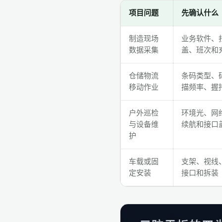
项目问题
先确认什么
制造现场
业务软件、扫码
数据采集
盖、班次和
仓储物流
条码类型、
移动作业
描频率、握
户外巡检
环境光、网
与设备维
续航和接口
护
车载或固
支架、视线
定安装
接口和拆装