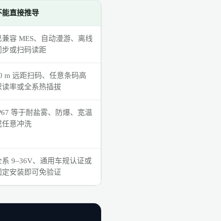
不能直接推导
已兼容 MES、自动漫游、离线
同步或扫码读距
10 m 远距扫码、任意条码高
识读率或全系热插拔
IP67 等于耐盐雾、防爆、宽温
或任意冲洗
全系 9–36V、通用车规认证或
固定安装即可免验证