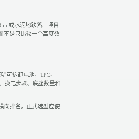
.8 m 或水泥地跌落。项目
而不是只比较一个高度数
料只证明可拆卸电池，TPC-
间、换电步骤、底座数量和
做横向排名。正式选型应使