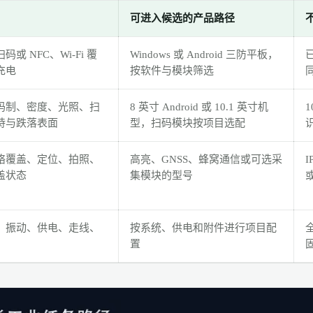
可进入候选的产品路径
或 NFC、Wi-Fi 覆
Windows 或 Android 三防平板，
充电
按软件与模块筛选
码制、密度、光照、扫
8 英寸 Android 或 10.1 英寸机
持与跌落表面
型，扫码模块按项目选配
络覆盖、定位、拍照、
高亮、GNSS、蜂窝通信或可选采
盖状态
集模块的型号
、振动、供电、走线、
按系统、供电和附件进行项目配
置