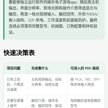
要能够独立运行软件的娱乐电子游戏app；随后按主机
输出、界面分辨率、现场光照和操作介质筛选显示与
触控，再逐一核对视频输入、触控回传、外形/VESA/
嵌入结构、12V 供电、工作温度和前面板防护。最终
选择必须落到完整型号、机械图、订购配置和样机验
证。
快速决策表
项目问题
先收集什么
可进入的 PDS 路径
已有工控
主机视频输出、目标
按 VGA、HD、DVI
机，只需显
分辨率、线缆长度
等具体输入筛选
示画面
还要在屏幕
触控介质、操作系
电阻触控或电容触控
上操作
统、触控回传、驱动
型号