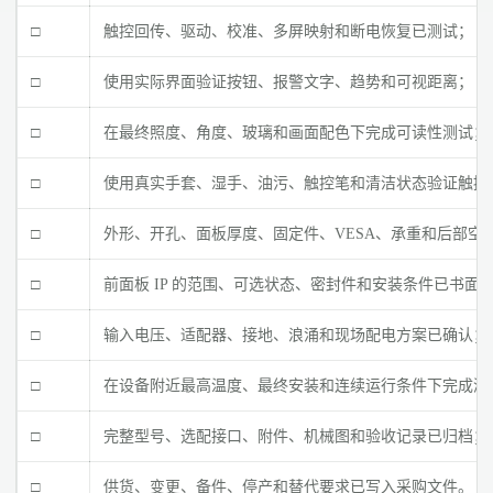
□
触控回传、驱动、校准、多屏映射和断电恢复已测试；
□
使用实际界面验证按钮、报警文字、趋势和可视距离；
□
在最终照度、角度、玻璃和画面配色下完成可读性测试；
□
使用真实手套、湿手、油污、触控笔和清洁状态验证触控
□
外形、开孔、面板厚度、固定件、VESA、承重和后部空
□
前面板 IP 的范围、可选状态、密封件和安装条件已书面
□
输入电压、适配器、接地、浪涌和现场配电方案已确认；
□
在设备附近最高温度、最终安装和连续运行条件下完成测
□
完整型号、选配接口、附件、机械图和验收记录已归档；
□
供货、变更、备件、停产和替代要求已写入采购文件。