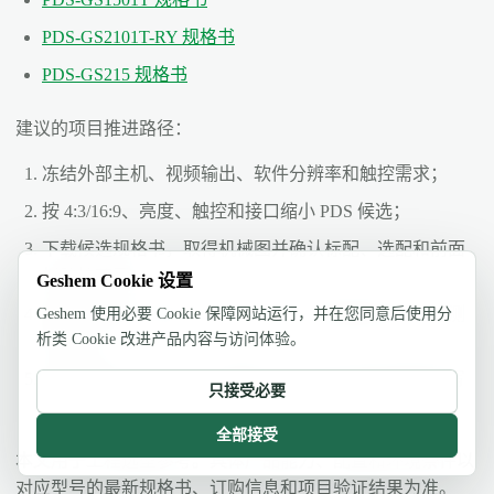
PDS-GS2101T-RY 规格书
PDS-GS215 规格书
建议的项目推进路径：
冻结外部主机、视频输出、软件分辨率和触控需求；
按 4:3/16:9、亮度、触控和接口缩小 PDS 候选；
下载候选规格书，取得机械图并确认标配、选配和前面
板防护范围；
Geshem Cookie 设置
在最终光照、面板、支架、线缆、供电和操作介质下测
Geshem 使用必要 Cookie 保障网站运行，并在您同意后使用分
析类 Cookie 改进产品内容与访问体验。
试样机；
把完整型号、附件、订购配置、验收记录和变更规则写
只接受必要
入项目文件。
全部接受
本文用于工程选型参考。具体产品能力、配置和环境条件以
对应型号的最新规格书、订购信息和项目验证结果为准。