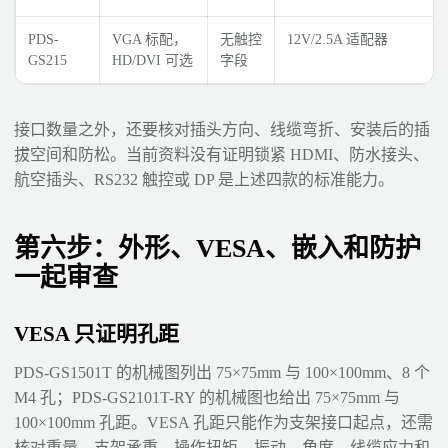
PDS-
VGA 标配，
无触控
12V/2.5A 适配器
GS215
HD/DVI 可选
字段
接口数量之外，还要核对插头方向、线缆弯折、安装后的插
拔空间和防松。当前资料没有证明锁紧 HDMI、防水接头、
航空插头、RS232 触控或 DP 是上述四款的标准能力。
第六步：外形、VESA、嵌入和防护
一起审查
VESA 只证明孔距
PDS-GS1501T 的机械图列出 75×75mm 与 100×100mm、8 个
M4 孔；PDS-GS2101T-RY 的机械图也给出 75×75mm 与
100×100mm 孔距。VESA 孔距只能作为支架接口起点，还需
核对重量、支架承重、操作扭矩、振动、角度、线缆应力和