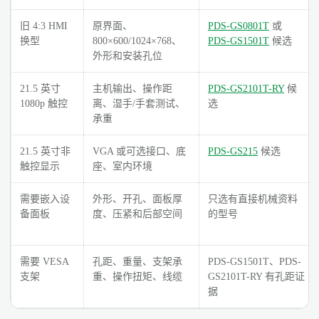
旧 4:3 HMI
原界面、
PDS-GS0801T
或
换型
800×600/1024×768、
PDS-GS1501T
候选
外形和安装孔位
21.5 英寸
主机输出、操作距
PDS-GS2101T-RY
候
1080p 触控
离、湿手/手套测试、
选
承重
21.5 英寸非
VGA 或可选接口、底
PDS-GS215
候选
触控显示
座、室内环境
需要嵌入设
外形、开孔、面板厚
只选有直接机械资料
备面板
度、压紧和后部空间
的型号
需要 VESA
孔距、重量、支架承
PDS-GS1501T、PDS-
支架
重、操作扭矩、线缆
GS2101T-RY 有孔距证
据