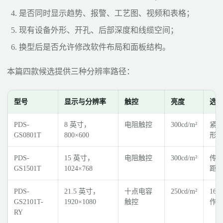
是否同时显示趋势、报警、工艺图、视频和表格；
现有设备外形、开孔、后部深度和线缆空间；
换型后是否允许修改软件布局和面板结构。
本篇四款候选提供三种分辨率路径：
型号
显示与分辨率
触控
亮度
选
PDS-
8 英寸，
电阻触控
300cd/m²
紧凑
GS0801T
800×600
形
PDS-
15 英寸，
电阻触控
300cd/m²
传统
GS1501T
1024×768
距
PDS-
21.5 英寸，
十点电容
250cd/m²
16
GS2101T-
1920×1080
触控
作
RY