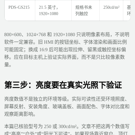
PDS-GS215
21.5 英寸，
规格书未
250cd/m²
基
1920×1080
列触控
环
800×600、1024×768 和 1920×1080 只说明像素布局，不说明
软件一定兼容。旧 HMI 的按钮坐标、字体渲染和画面比例
可能固定；换成 16:9 后可能出现拉伸、留黑或触控坐标偏
移。应在目标主机上验证实际界面，而不是只比较像素数
量。
第三步：亮度要在真实光照下验证
亮度数值不是独立的环境等级。实际可读性还受环境照度、
屏幕反射、安装角度、玻璃盖板、画面配色、字体对比度和
观察距离影响。
本篇已核验型号为 250 或 300cd/m²。文章不把这两个数值写
成“高亮”“户外”或“阳光下可读”。如果现场靠近窗户、顶灯