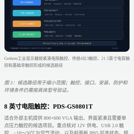
Geshem工业显示器按紧凑电阻触控、传统4比3触控、21.5英寸电容触
控和基础非触控形成的候选路径
图 3：候选路径用于缩小范围；触控、接口、安装、防护和
环境条件仍需按具体型号验证。
8 英寸电阻触控：PDS-GS0801T
适合外部主机提供 800×600 VGA 输出、界面紧凑且需要单
点压力触控的候选项目。重点核对 12V 供电、USB 2.0 触
控、−10～50℃与空气流动，以及前面板 IP65 可选状态。规